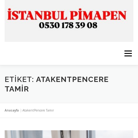
İçeriğe
geç
Menü
ANASAYFA
İSTANBUL PİMAPEN
ETIKET:
ATAKENTPENCERE
TAMIR
CAM & ALÜMİNYUM
SERVİSLERİMİZ
İLETİŞİM
Anasayfa
»
AtakentPencere Tamir