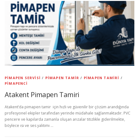
PIMAPEN SERVISI
/
PIMAPEN TAMIR
/
PIMAPEN TAMIRI
/
PIMAPENCI
Atakent Pimapen Tamiri
Atakent’da pimapen tamir için hızlı ve güvenilir bir çözüm arandığında
profesyonel ekipler tarafından yerinde müdahale sağlanmaktadır. PVC
pencere ve kapılarda zamanla oluşan arızalar titizlikle giderilmekte,
böylece ısı ve ses yalıtımı …