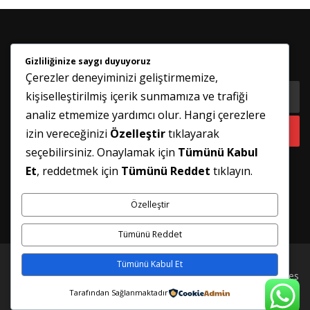
Gizliliğinize saygı duyuyoruz
HABER BÜLTENIMIZE KATILIN
Çerezler deneyiminizi geliştirmemize,
kişiselleştirilmiş içerik sunmamıza ve trafiği
analiz etmemize yardımcı olur. Hangi çerezlere
izin vereceğinizi
Özelleştir
tıklayarak
seçebilirsiniz. Onaylamak için
Tümünü Kabul
Et
, reddetmek için
Tümünü Reddet
tıklayın.
Özelleştir
Tümünü Reddet
Tümünü Kabul Et
Telif hakkı © 2026 İSTANBUL PİMAPEN TAMİRİ
–
FameThemes
tarafından
OnePress
teması
Tarafından Sağlanmaktadır