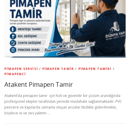
PIMAPEN SERVISI
/
PIMAPEN TAMIR
/
PIMAPEN TAMIRI
/
PIMAPENCI
Atakent Pimapen Tamir
Atakent’da pimapen tamir için hızlı ve güvenilir bir çözüm arandığında
profesyonel ekipler tarafından yerinde müdahale sağlanmaktadır. PVC
pencere ve kapılarda zamanla oluşan arızalar titizlikle giderilmekte,
böylece ısı ve ses yalıtımı …