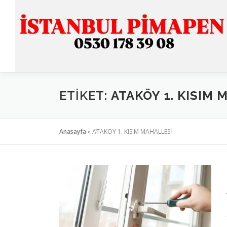
İçeriğe
geç
ETIKET:
ATAKÖY 1. KISIM 
Anasayfa
»
ATAKÖY 1. KISIM MAHALLESİ