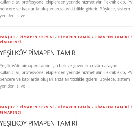
kullanıcılar, profesyonel ekiplerden yerinde hizmet alır. Teknik ekip, P
pencere ve kapılarda oluşan arızaları titizlikle giderir. Böylece, sistem
yeniden ısı ve …
PANJUR
/
PIMAPEN SERVISI
/
PIMAPEN TAMIR
/
PIMAPEN TAMIRI
/
PIMAPENCI
YEŞİLKÖY PİMAPEN TAMİR
Yeşilköy’de pimapen tamiri için hızlı ve güvenilir çözüm arayan
kullanıcılar, profesyonel ekiplerden yerinde hizmet alır. Teknik ekip, P
pencere ve kapılarda oluşan arızaları titizlikle giderir. Böylece, sistem
yeniden ısı ve …
PANJUR
/
PIMAPEN SERVISI
/
PIMAPEN TAMIR
/
PIMAPEN TAMIRI
/
PIMAPENCI
YEŞİLKÖY PİMAPEN TAMİRİ