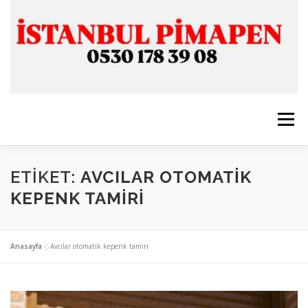
İçeriğe
geç
Menü
ANASAYFA
İSTANBUL PİMAPEN
ETIKET:
AVCILAR OTOMATIK
KEPENK TAMIRI
CAM & ALÜMİNYUM
SERVİSLERİMİZ
İLETİŞİM
Anasayfa
»
Avcılar otomatik kepenk tamiri