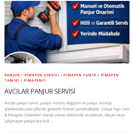
PANJUR
/
PIMAPEN SERVISI
/
PIMAPEN TAMIR
/
PIMAPEN
TAMIRI
/
PIMAPENCI
AVCILAR PANJUR SERVİSİ
Avcılar panjur tamiri, panjur motoru değişimi ve panjur montajı
alanlarında uzun yıllardır güvenilir hizmet sunulmaktadır. Dünya Yapı Cam
& Pimapen Sistemleri olarak uzman ekibimizle arızalanan, sıkışan veya
çalışmayan panjurlara hızlı …