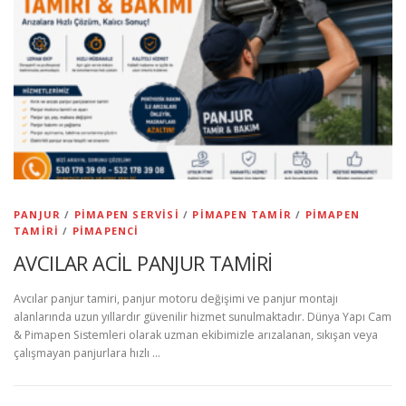
PANJUR
/
PIMAPEN SERVISI
/
PIMAPEN TAMIR
/
PIMAPEN
TAMIRI
/
PIMAPENCI
AVCILAR ACİL PANJUR TAMİRİ
Avcılar panjur tamiri, panjur motoru değişimi ve panjur montajı
alanlarında uzun yıllardır güvenilir hizmet sunulmaktadır. Dünya Yapı Cam
& Pimapen Sistemleri olarak uzman ekibimizle arızalanan, sıkışan veya
çalışmayan panjurlara hızlı …