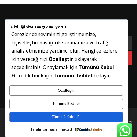
Gizliliğinize saygı duyuyoruz
HABER BÜLTENIMIZE KATILIN
Çerezler deneyiminizi geliştirmemize,
kişiselleştirilmiş içerik sunmamıza ve trafiği
analiz etmemize yardımcı olur. Hangi çerezlere
izin vereceğinizi
Özelleştir
tıklayarak
seçebilirsiniz. Onaylamak için
Tümünü Kabul
Et
, reddetmek için
Tümünü Reddet
tıklayın.
Özelleştir
Tümünü Reddet
Tümünü Kabul Et
Telif hakkı © 2026 İSTANBUL PİMAPEN TAMİRİ
–
FameThemes
tarafından
OnePress
teması
Tarafından Sağlanmaktadır