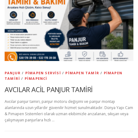
PANJUR
/
PIMAPEN SERVISI
/
PIMAPEN TAMIR
/
PIMAPEN
TAMIRI
/
PIMAPENCI
AVCILAR ACİL PANJUR TAMİRİ
Avcılar panjur tamiri, panjur motoru değişimi ve panjur montajı
alanlarında uzun yıllardır güvenilir hizmet sunulmaktadır. Dünya Yapı Cam
& Pimapen Sistemleri olarak uzman ekibimizle arızalanan, sıkışan veya
çalışmayan panjurlara hızlı …