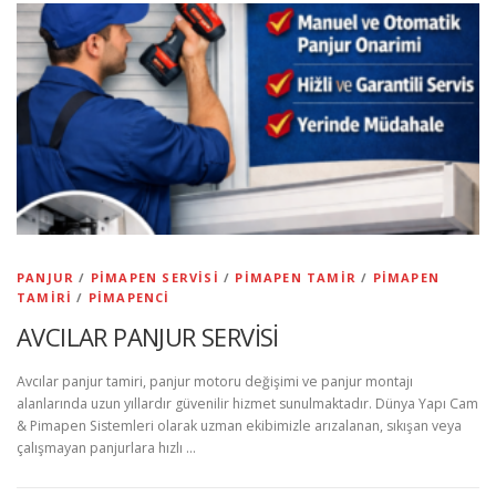
PANJUR
/
PIMAPEN SERVISI
/
PIMAPEN TAMIR
/
PIMAPEN
TAMIRI
/
PIMAPENCI
AVCILAR PANJUR SERVİSİ
Avcılar panjur tamiri, panjur motoru değişimi ve panjur montajı
alanlarında uzun yıllardır güvenilir hizmet sunulmaktadır. Dünya Yapı Cam
& Pimapen Sistemleri olarak uzman ekibimizle arızalanan, sıkışan veya
çalışmayan panjurlara hızlı …