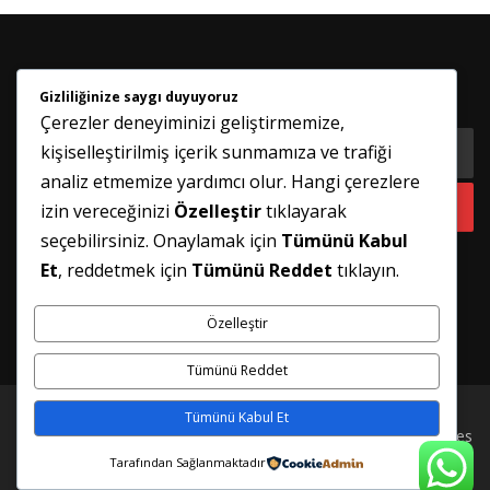
Gizliliğinize saygı duyuyoruz
HABER BÜLTENIMIZE KATILIN
Çerezler deneyiminizi geliştirmemize,
kişiselleştirilmiş içerik sunmamıza ve trafiği
analiz etmemize yardımcı olur. Hangi çerezlere
izin vereceğinizi
Özelleştir
tıklayarak
seçebilirsiniz. Onaylamak için
Tümünü Kabul
Et
, reddetmek için
Tümünü Reddet
tıklayın.
Özelleştir
Tümünü Reddet
Tümünü Kabul Et
Telif hakkı © 2026 İSTANBUL PİMAPEN TAMİRİ
–
FameThemes
tarafından
OnePress
teması
Tarafından Sağlanmaktadır