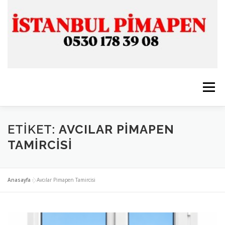
İçeriğe
geç
Menü
ANASAYFA
İSTANBUL PİMAPEN
ETIKET:
AVCILAR PIMAPEN
TAMIRCISI
CAM & ALÜMİNYUM
SERVİSLERİMİZ
İLETİŞİM
Anasayfa
»
Avcılar Pimapen Tamircisi