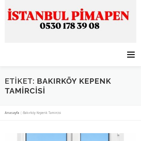
İçeriğe
geç
Menü
ANASAYFA
İSTANBUL PİMAPEN
ETIKET:
BAKIRKÖY KEPENK
TAMIRCISI
CAM & ALÜMİNYUM
SERVİSLERİMİZ
İLETİŞİM
Anasayfa
»
Bakırköy Kepenk Tamircisi