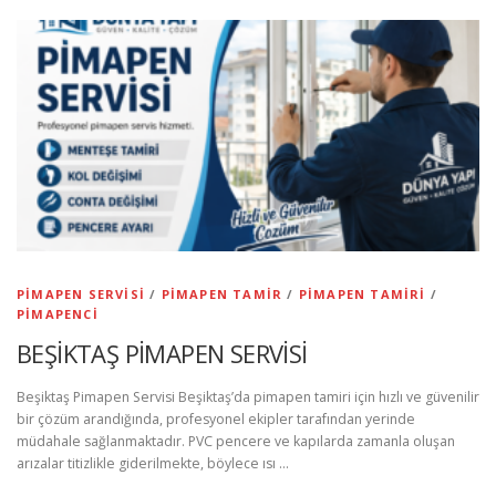
PIMAPEN SERVISI
/
PIMAPEN TAMIR
/
PIMAPEN TAMIRI
/
PIMAPENCI
BEŞİKTAŞ PİMAPEN SERVİSİ
Beşiktaş Pimapen Servisi Beşiktaş’da pimapen tamiri için hızlı ve güvenilir
bir çözüm arandığında, profesyonel ekipler tarafından yerinde
müdahale sağlanmaktadır. PVC pencere ve kapılarda zamanla oluşan
arızalar titizlikle giderilmekte, böylece ısı …