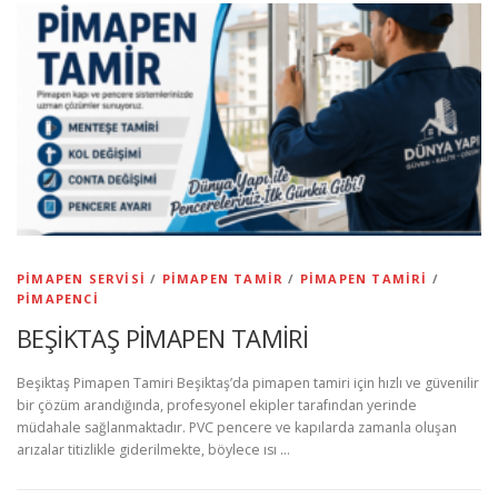
PIMAPEN SERVISI
/
PIMAPEN TAMIR
/
PIMAPEN TAMIRI
/
PIMAPENCI
BEŞİKTAŞ PİMAPEN TAMİRİ
Beşiktaş Pimapen Tamiri Beşiktaş’da pimapen tamiri için hızlı ve güvenilir
bir çözüm arandığında, profesyonel ekipler tarafından yerinde
müdahale sağlanmaktadır. PVC pencere ve kapılarda zamanla oluşan
arızalar titizlikle giderilmekte, böylece ısı …