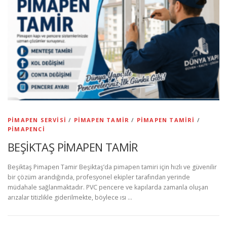
PIMAPEN SERVISI
/
PIMAPEN TAMIR
/
PIMAPEN TAMIRI
/
PIMAPENCI
BEŞİKTAŞ PİMAPEN TAMİR
Beşiktaş Pimapen Tamir Beşiktaş’da pimapen tamiri için hızlı ve güvenilir
bir çözüm arandığında, profesyonel ekipler tarafından yerinde
müdahale sağlanmaktadır. PVC pencere ve kapılarda zamanla oluşan
arızalar titizlikle giderilmekte, böylece ısı …