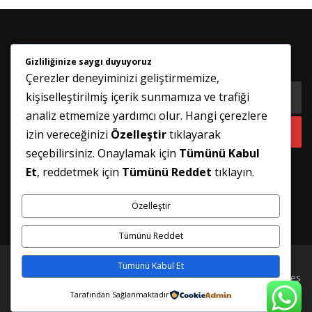
Gizliliğinize saygı duyuyoruz
HABER BÜLTENIMIZE KATILIN
Çerezler deneyiminizi geliştirmemize,
kişiselleştirilmiş içerik sunmamıza ve trafiği
analiz etmemize yardımcı olur. Hangi çerezlere
izin vereceğinizi
Özelleştir
tıklayarak
seçebilirsiniz. Onaylamak için
Tümünü Kabul
Et
, reddetmek için
Tümünü Reddet
tıklayın.
Özelleştir
Tümünü Reddet
Tümünü Kabul Et
Telif hakkı © 2026 İSTANBUL PİMAPEN TAMİRİ
–
FameThemes
tarafından
OnePress
teması
Tarafından Sağlanmaktadır