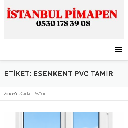
İçeriğe
geç
Menü
ANASAYFA
İSTANBUL PİMAPEN
ETIKET:
ESENKENT PVC TAMIR
CAM & ALÜMİNYUM
SERVİSLERİMİZ
İLETİŞİM
Anasayfa
»
Esenkent Pvc Tamir