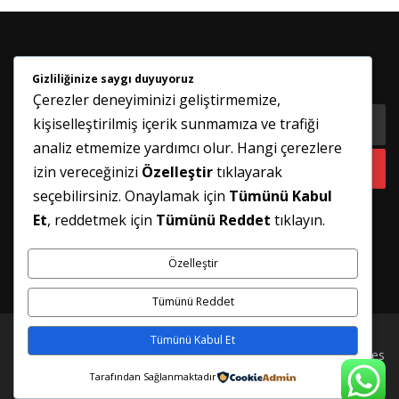
Gizliliğinize saygı duyuyoruz
HABER BÜLTENIMIZE KATILIN
Çerezler deneyiminizi geliştirmemize,
kişiselleştirilmiş içerik sunmamıza ve trafiği
analiz etmemize yardımcı olur. Hangi çerezlere
izin vereceğinizi
Özelleştir
tıklayarak
seçebilirsiniz. Onaylamak için
Tümünü Kabul
Et
, reddetmek için
Tümünü Reddet
tıklayın.
Özelleştir
Tümünü Reddet
Tümünü Kabul Et
Telif hakkı © 2026 İSTANBUL PİMAPEN TAMİRİ
–
FameThemes
tarafından
OnePress
teması
Tarafından Sağlanmaktadır