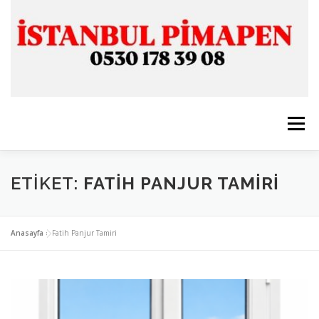
İçeriğe
geç
Menü
ANASAYFA
İSTANBUL PİMAPEN
ETIKET:
FATIH PANJUR TAMIRI
CAM & ALÜMİNYUM
SERVİSLERİMİZ
İLETİŞİM
Anasayfa
»
Fatih Panjur Tamiri