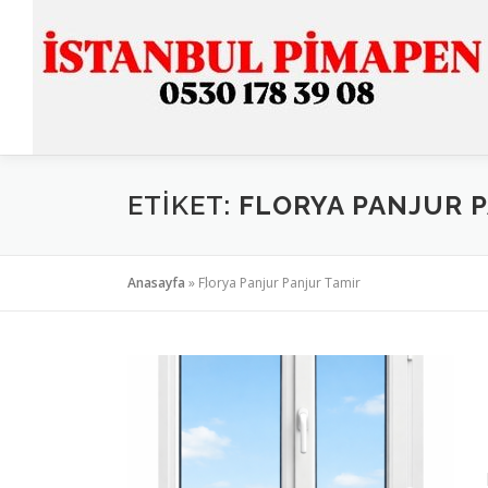
İçeriğe
geç
ETIKET:
FLORYA PANJUR 
Anasayfa
»
Florya Panjur Panjur Tamir