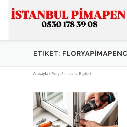
İçeriğe
geç
ETIKET:
FLORYAPIMAPENCI
Anasayfa
»
FloryaPimapenci Bayileri