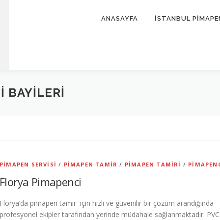
ANASAYFA
İSTANBUL PİMAPE
 BAYILERI
PIMAPEN SERVISI
/
PIMAPEN TAMIR
/
PIMAPEN TAMIRI
/
PIMAPEN
Florya Pimapenci
Florya’da pimapen tamir için hızlı ve güvenilir bir çözüm arandığında
profesyonel ekipler tarafından yerinde müdahale sağlanmaktadır. PVC