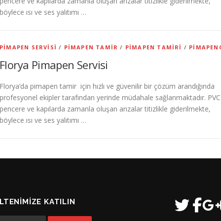
pencere ve kapılarda zamanla oluşan arızalar titizlikle giderilmekte,
böylece ısı ve ses yalıtımı …
PIMAPEN SERVISI
/
PIMAPEN TAMIR
/
PIMAPEN TAMIRI
/
PIMAPEN
Florya Pimapen Servisi
Florya’da pimapen tamir için hızlı ve güvenilir bir çözüm arandığında
profesyonel ekipler tarafından yerinde müdahale sağlanmaktadır. PVC
pencere ve kapılarda zamanla oluşan arızalar titizlikle giderilmekte,
böylece ısı ve ses yalıtımı …
LTENIMIZE KATILIN