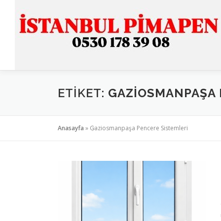
İçeriğe
geç
ETIKET:
GAZIOSMANPAŞA 
Anasayfa
»
Gaziosmanpaşa Pencere Sistemleri