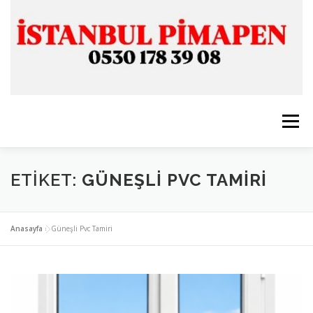
İçeriğe
geç
Menü
ANASAYFA
İSTANBUL PİMAPEN
ETIKET:
GÜNEŞLI PVC TAMIRI
CAM & ALÜMİNYUM
SERVİSLERİMİZ
İLETİŞİM
Anasayfa
»
Güneşli Pvc Tamiri