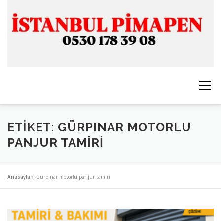
İçeriğe
geç
Menü
ANASAYFA
İSTANBUL PİMAPEN
ETIKET:
GÜRPINAR MOTORLU
PANJUR TAMIRI
CAM & ALÜMİNYUM
SERVİSLERİMİZ
İLETİŞİM
Anasayfa
»
Gürpınar motorlu panjur tamiri