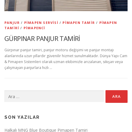
PANJUR
/
PIMAPEN SERVISI
/
PIMAPEN TAMIR
/
PIMAPEN
TAMIRI
/
PIMAPENCI
GÜRPINAR PANJUR TAMİRİ
Gürpınar panjur tamiri, panjur motoru değişimi ve panjur montajı
alanlarında uzun yıllardır güvenilir hizmet sunulmaktadır. Dünya Yapı Cam
& Pimapen Sistemleri olarak uzman ekibimizle arızalanan, sıkışan veya
çalışmayan panjurlara hızlı …
Arama:
SON YAZILAR
Halkalı MNG Blue Boutique Pimapen Tamiri