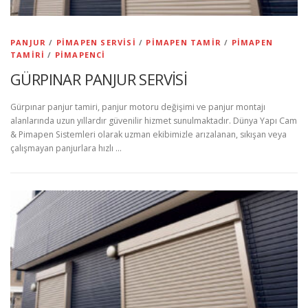
PANJUR
/
PIMAPEN SERVISI
/
PIMAPEN TAMIR
/
PIMAPEN
TAMIRI
/
PIMAPENCI
GÜRPINAR PANJUR SERVİSİ
Gürpınar panjur tamiri, panjur motoru değişimi ve panjur montajı
alanlarında uzun yıllardır güvenilir hizmet sunulmaktadır. Dünya Yapı Cam
& Pimapen Sistemleri olarak uzman ekibimizle arızalanan, sıkışan veya
çalışmayan panjurlara hızlı …