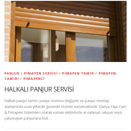
PANJUR
/
PIMAPEN SERVISI
/
PIMAPEN TAMIR
/
PIMAPEN
TAMIRI
/
PIMAPENCI
HALKALI PANJUR SERVİSİ
Halkalı panjur tamiri, panjur motoru değişimi ve panjur montajı
alanlarında uzun yıllardır güvenilir hizmet sunulmaktadır. Dünya Yapı Cam
& Pimapen Sistemleri olarak uzman ekibimizle arızalanan, sıkışan veya
çalışmayan panjurlara hızlı …