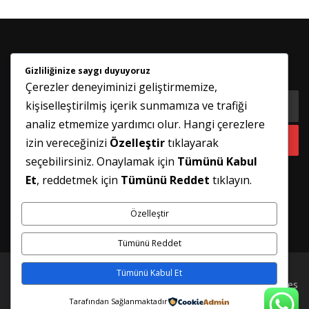
Gizliliğinize saygı duyuyoruz
HABER BÜLTENIMIZE KATILIN
Çerezler deneyiminizi geliştirmemize,
kişiselleştirilmiş içerik sunmamıza ve trafiği
analiz etmemize yardımcı olur. Hangi çerezlere
izin vereceğinizi
Özelleştir
tıklayarak
seçebilirsiniz. Onaylamak için
Tümünü Kabul
Et
, reddetmek için
Tümünü Reddet
tıklayın.
Özelleştir
Tümünü Reddet
Tümünü Kabul Et
Telif hakkı © 2026 İSTANBUL PİMAPEN TAMİRİ
–
FameThemes
tarafından
OnePress
teması
Tarafından Sağlanmaktadır