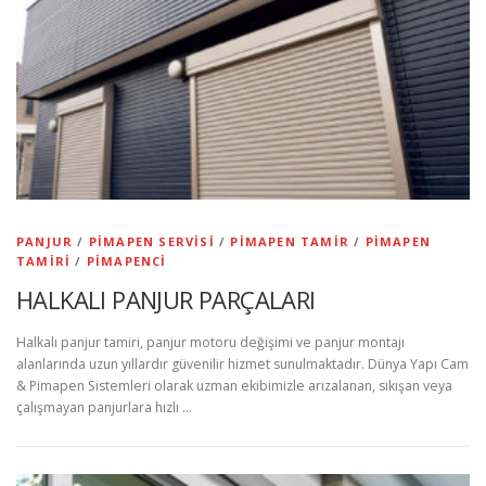
PANJUR
/
PIMAPEN SERVISI
/
PIMAPEN TAMIR
/
PIMAPEN
TAMIRI
/
PIMAPENCI
HALKALI PANJUR PARÇALARI
Halkalı panjur tamiri, panjur motoru değişimi ve panjur montajı
alanlarında uzun yıllardır güvenilir hizmet sunulmaktadır. Dünya Yapı Cam
& Pimapen Sistemleri olarak uzman ekibimizle arızalanan, sıkışan veya
çalışmayan panjurlara hızlı …