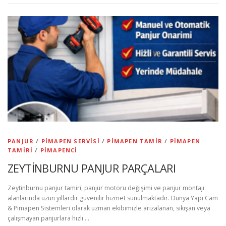
PANJUR
/
PIMAPEN SERVISI
/
PIMAPEN TAMIR
/
PIMAPEN
TAMIRI
/
PIMAPENCI
ZEYTİNBURNU PANJUR PARÇALARI
Zeytinburnu panjur tamiri, panjur motoru değişimi ve panjur montajı
alanlarında uzun yıllardır güvenilir hizmet sunulmaktadır. Dünya Yapı Cam
& Pimapen Sistemleri olarak uzman ekibimizle arızalanan, sıkışan veya
çalışmayan panjurlara hızlı …