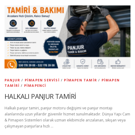
PANJUR
/
PIMAPEN SERVISI
/
PIMAPEN TAMIR
/
PIMAPEN
TAMIRI
/
PIMAPENCI
HALKALI PANJUR TAMİRİ
Halkalı panjur tamiri, panjur motoru değişimi ve panjur montajı
alanlarında uzun yıllardır güvenilir hizmet sunulmaktadır. Dünya Yapı Cam
& Pimapen Sistemleri olarak uzman ekibimizle arızalanan, sıkışan veya
çalışmayan panjurlara hızlı …