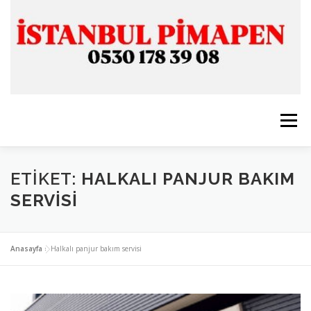
İçeriğe
geç
Menü
ANASAYFA
İSTANBUL PİMAPEN
ETIKET:
HALKALI PANJUR BAKIM
SERVISI
CAM & ALÜMİNYUM
SERVİSLERİMİZ
İLETİŞİM
Anasayfa
»
Halkalı panjur bakım servisi