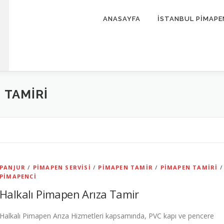
ANASAYFA
İSTANBUL PİMAPE
 TAMIRI
PANJUR
/
PIMAPEN SERVISI
/
PIMAPEN TAMIR
/
PIMAPEN TAMIRI
/
PIMAPENCI
Halkalı Pimapen Arıza Tamir
Halkalı Pimapen Arıza Hizmetleri kapsamında, PVC kapı ve pencere