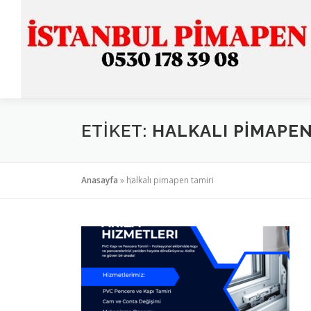
İçeriğe
geç
ETIKET:
HALKALI PIMAPEN
Anasayfa
»
halkalı pimapen tamiri