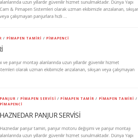
alanlarında uzun yıllardır güvenilir hizmet sunulmaktadır. Dünya Yapı
Cam & Pimapen Sistemleri olarak uzman ekibimizle arızalanan, sıkışa
veya çalışmayan panjurlara hızlı …
R
/
PIMAPEN TAMIRI
/
PIMAPENCI
İ
ve panjur montajı alanlarında uzun yıllardır güvenilir hizmet
emleri olarak uzman ekibimizle arızalanan, sıkışan veya çalışmayan
PANJUR
/
PIMAPEN SERVISI
/
PIMAPEN TAMIR
/
PIMAPEN TAMIRI
/
PIMAPENCI
HAZNEDAR PANJUR SERVİSİ
Haznedar panjur tamiri, panjur motoru değişimi ve panjur montajı
alanlarında uzun yıllardır güvenilir hizmet sunulmaktadır. Dünya Yapı