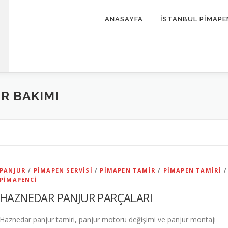
ANASAYFA
İSTANBUL PİMAPE
R BAKIMI
PANJUR
/
PIMAPEN SERVISI
/
PIMAPEN TAMIR
/
PIMAPEN TAMIRI
/
PIMAPENCI
HAZNEDAR PANJUR PARÇALARI
Haznedar panjur tamiri, panjur motoru değişimi ve panjur montajı