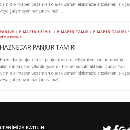
Cam & Pimapen Sistemleri olarak uzman ekibimizle arızalanan, sıkışa
veya çalışmayan panjurlara hızlı …
PANJUR
/
PIMAPEN SERVISI
/
PIMAPEN TAMIR
/
PIMAPEN TAMIRI
/
PIMAPENCI
HAZNEDAR PANJUR TAMİRİ
Haznedar panjur tamiri, panjur motoru değişimi ve panjur montajı
alanlarında uzun yıllardır güvenilir hizmet sunulmaktadır. Dünya Yapı
Cam & Pimapen Sistemleri olarak uzman ekibimizle arızalanan, sıkışa
veya çalışmayan panjurlara hızlı …
LTENIMIZE KATILIN