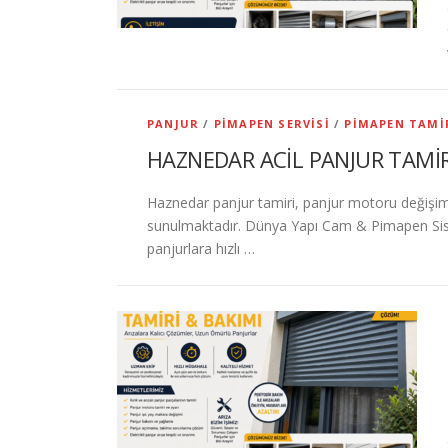
PANJUR
/
PIMAPEN SERVISI
/
PIMAPEN TAMI
HAZNEDAR ACİL PANJUR TAMİR
Haznedar panjur tamiri, panjur motoru değişimi 
sunulmaktadır. Dünya Yapı Cam & Pimapen Sist
panjurlara hızlı …