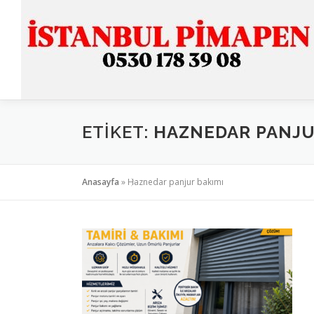
İçeriğe
geç
ETIKET:
HAZNEDAR PANJU
Anasayfa
»
Haznedar panjur bakımı