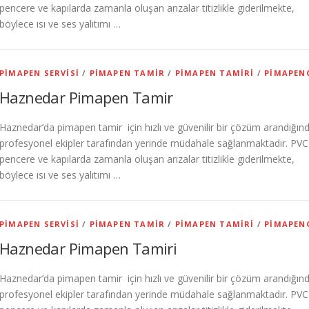
pencere ve kapılarda zamanla oluşan arızalar titizlikle giderilmekte,
böylece ısı ve ses yalıtımı …
PIMAPEN SERVISI
/
PIMAPEN TAMIR
/
PIMAPEN TAMIRI
/
PIMAPEN
Haznedar Pimapen Tamir
Haznedar’da pimapen tamir için hızlı ve güvenilir bir çözüm arandığın
profesyonel ekipler tarafından yerinde müdahale sağlanmaktadır. PVC
pencere ve kapılarda zamanla oluşan arızalar titizlikle giderilmekte,
böylece ısı ve ses yalıtımı …
PIMAPEN SERVISI
/
PIMAPEN TAMIR
/
PIMAPEN TAMIRI
/
PIMAPEN
Haznedar Pimapen Tamiri
Haznedar’da pimapen tamir için hızlı ve güvenilir bir çözüm arandığın
profesyonel ekipler tarafından yerinde müdahale sağlanmaktadır. PVC