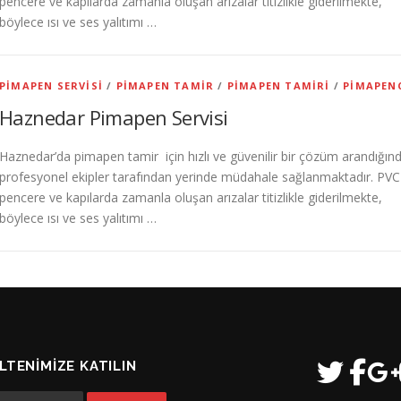
pencere ve kapılarda zamanla oluşan arızalar titizlikle giderilmekte,
böylece ısı ve ses yalıtımı …
PIMAPEN SERVISI
/
PIMAPEN TAMIR
/
PIMAPEN TAMIRI
/
PIMAPEN
Haznedar Pimapen Servisi
Haznedar’da pimapen tamir için hızlı ve güvenilir bir çözüm arandığın
profesyonel ekipler tarafından yerinde müdahale sağlanmaktadır. PVC
pencere ve kapılarda zamanla oluşan arızalar titizlikle giderilmekte,
böylece ısı ve ses yalıtımı …
LTENIMIZE KATILIN