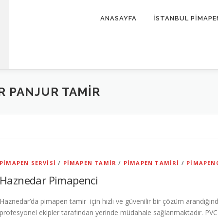
ANASAYFA
İSTANBUL PİMAPE
 PANJUR TAMIR
PIMAPEN SERVISI
/
PIMAPEN TAMIR
/
PIMAPEN TAMIRI
/
PIMAPEN
Haznedar Pimapenci
Haznedar’da pimapen tamir için hızlı ve güvenilir bir çözüm arandığın
profesyonel ekipler tarafından yerinde müdahale sağlanmaktadır. PVC