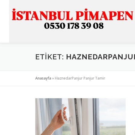
İçeriğe
geç
ETIKET:
HAZNEDARPANJUR
Anasayfa
»
HaznedarPanjur Panjur Tamir