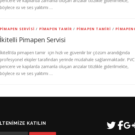
pencere ve kapılarda zamanla oluşan arızalar titizlikle giderilmekte,
böylece ısı ve ses yalıtımı …
PIMAPEN SERVISI
/
PIMAPEN TAMIR
/
PIMAPEN TAMIRI
/
PIMAPEN
İkitelli Pimapen Servisi
İkitelli’da pimapen tamir için hızlı ve güvenilir bir çözüm arandığında
profesyonel ekipler tarafından yerinde müdahale sağlanmaktadır. PVC
pencere ve kapılarda zamanla oluşan arızalar titizlikle giderilmekte,
böylece ısı ve ses yalıtımı …
LTENIMIZE KATILIN