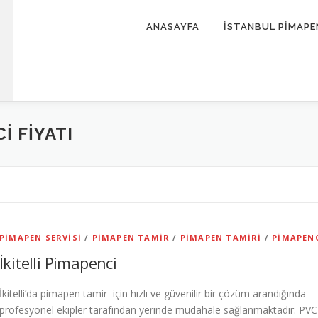
ANASAYFA
İSTANBUL PİMAPE
I FIYATI
PIMAPEN SERVISI
/
PIMAPEN TAMIR
/
PIMAPEN TAMIRI
/
PIMAPEN
İkitelli Pimapenci
İkitelli’da pimapen tamir için hızlı ve güvenilir bir çözüm arandığında
profesyonel ekipler tarafından yerinde müdahale sağlanmaktadır. PVC