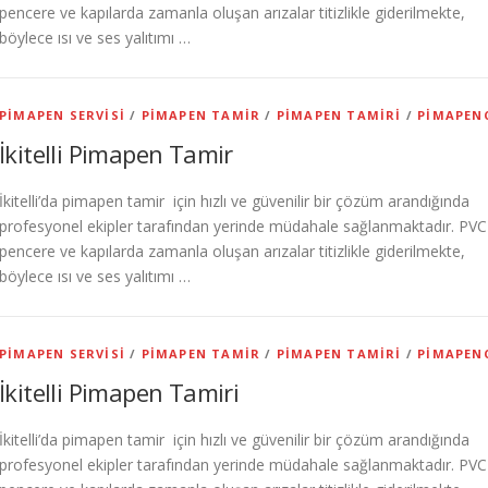
pencere ve kapılarda zamanla oluşan arızalar titizlikle giderilmekte,
böylece ısı ve ses yalıtımı …
PIMAPEN SERVISI
/
PIMAPEN TAMIR
/
PIMAPEN TAMIRI
/
PIMAPEN
İkitelli Pimapen Tamir
İkitelli’da pimapen tamir için hızlı ve güvenilir bir çözüm arandığında
profesyonel ekipler tarafından yerinde müdahale sağlanmaktadır. PVC
pencere ve kapılarda zamanla oluşan arızalar titizlikle giderilmekte,
böylece ısı ve ses yalıtımı …
PIMAPEN SERVISI
/
PIMAPEN TAMIR
/
PIMAPEN TAMIRI
/
PIMAPEN
İkitelli Pimapen Tamiri
İkitelli’da pimapen tamir için hızlı ve güvenilir bir çözüm arandığında
profesyonel ekipler tarafından yerinde müdahale sağlanmaktadır. PVC