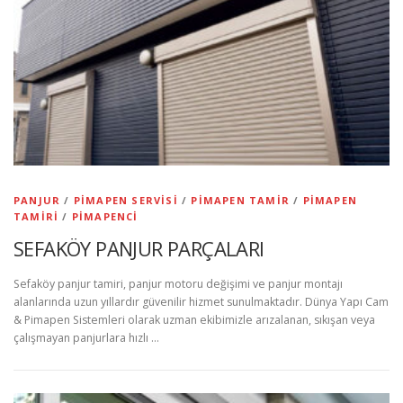
PANJUR
/
PIMAPEN SERVISI
/
PIMAPEN TAMIR
/
PIMAPEN
TAMIRI
/
PIMAPENCI
SEFAKÖY PANJUR PARÇALARI
Sefaköy panjur tamiri, panjur motoru değişimi ve panjur montajı
alanlarında uzun yıllardır güvenilir hizmet sunulmaktadır. Dünya Yapı Cam
& Pimapen Sistemleri olarak uzman ekibimizle arızalanan, sıkışan veya
çalışmayan panjurlara hızlı …