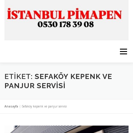
İçeriğe
geç
Menü
ANASAYFA
İSTANBUL PİMAPEN
ETIKET:
SEFAKÖY KEPENK VE
PANJUR SERVISI
CAM & ALÜMİNYUM
SERVİSLERİMİZ
İLETİŞİM
Anasayfa
»
Sefaköy kepenk ve panjur servisi