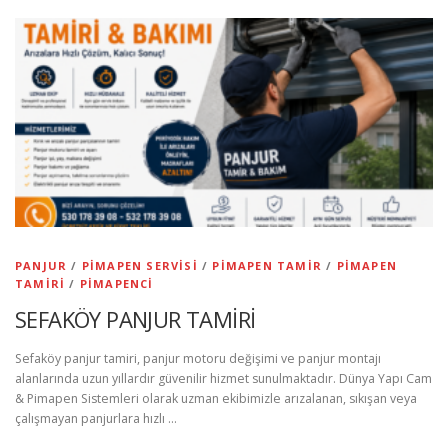
PANJUR
/
PIMAPEN SERVISI
/
PIMAPEN TAMIR
/
PIMAPEN
TAMIRI
/
PIMAPENCI
SEFAKÖY PANJUR TAMİRİ
Sefaköy panjur tamiri, panjur motoru değişimi ve panjur montajı
alanlarında uzun yıllardır güvenilir hizmet sunulmaktadır. Dünya Yapı Cam
& Pimapen Sistemleri olarak uzman ekibimizle arızalanan, sıkışan veya
çalışmayan panjurlara hızlı …