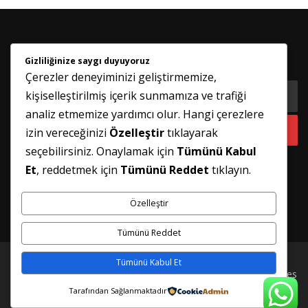
Gizliliğinize saygı duyuyoruz
HABER BÜLTENIMIZE KATILIN
Çerezler deneyiminizi geliştirmemize,
kişiselleştirilmiş içerik sunmamıza ve trafiği
analiz etmemize yardımcı olur. Hangi çerezlere
izin vereceğinizi
Özelleştir
tıklayarak
seçebilirsiniz. Onaylamak için
Tümünü Kabul
Et
, reddetmek için
Tümünü Reddet
tıklayın.
Özelleştir
Tümünü Reddet
Tümünü Kabul Et
Telif hakkı © 2026 İSTANBUL PİMAPEN TAMİRİ
–
FameThemes
tarafından
OnePress
teması
Tarafından Sağlanmaktadır