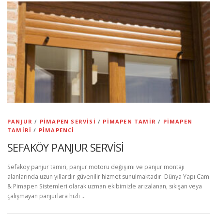
PANJUR
/
PIMAPEN SERVISI
/
PIMAPEN TAMIR
/
PIMAPEN
TAMIRI
/
PIMAPENCI
SEFAKÖY PANJUR SERVİSİ
Sefaköy panjur tamiri, panjur motoru değişimi ve panjur montajı
alanlarında uzun yıllardır güvenilir hizmet sunulmaktadır. Dünya Yapı Cam
& Pimapen Sistemleri olarak uzman ekibimizle arızalanan, sıkışan veya
çalışmayan panjurlara hızlı …