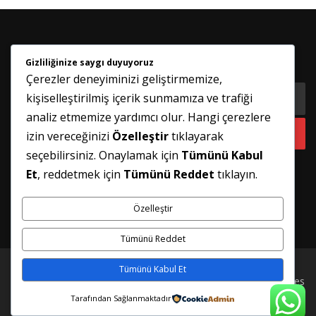
Gizliliğinize saygı duyuyoruz
HABER BÜLTENIMIZE KATILIN
Çerezler deneyiminizi geliştirmemize,
kişiselleştirilmiş içerik sunmamıza ve trafiği
analiz etmemize yardımcı olur. Hangi çerezlere
izin vereceğinizi
Özelleştir
tıklayarak
seçebilirsiniz. Onaylamak için
Tümünü Kabul
Et
, reddetmek için
Tümünü Reddet
tıklayın.
Özelleştir
Tümünü Reddet
Tümünü Kabul Et
Telif hakkı © 2026 İSTANBUL PİMAPEN TAMİRİ
–
FameThemes
tarafından
OnePress
teması
Tarafından Sağlanmaktadır