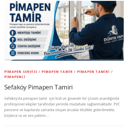
PIMAPEN SERVISI
/
PIMAPEN TAMIR
/
PIMAPEN TAMIRI
/
PIMAPENCI
Sefaköy Pimapen Tamiri
Sefaköy’da pimapen tamir için hızlı ve güvenilir bir çözüm arandığında
profesyonel ekipler tarafından yerinde müdahale sağlanmaktadır. PVC
pencere ve kapılarda zamanla oluşan arızalar titizlikle giderilmekte,
böylece ısı ve ses yalıtımı …