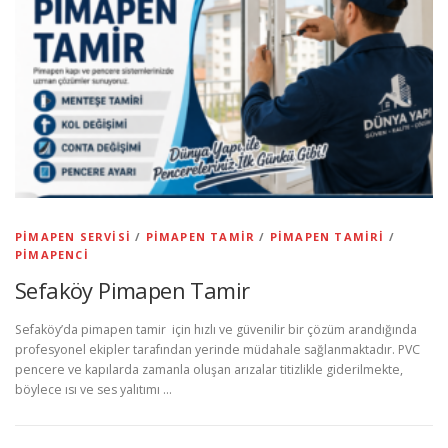
PIMAPEN SERVISI
/
PIMAPEN TAMIR
/
PIMAPEN TAMIRI
/
PIMAPENCI
Sefaköy Pimapen Tamir
Sefaköy’da pimapen tamir için hızlı ve güvenilir bir çözüm arandığında
profesyonel ekipler tarafından yerinde müdahale sağlanmaktadır. PVC
pencere ve kapılarda zamanla oluşan arızalar titizlikle giderilmekte,
böylece ısı ve ses yalıtımı …