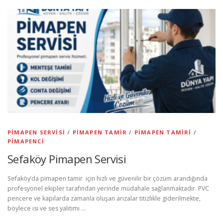
PIMAPEN SERVISI
/
PIMAPEN TAMIR
/
PIMAPEN TAMIRI
/
PIMAPENCI
Sefaköy Pimapen Servisi
Sefaköy’da pimapen tamir için hızlı ve güvenilir bir çözüm arandığında
profesyonel ekipler tarafından yerinde müdahale sağlanmaktadır. PVC
pencere ve kapılarda zamanla oluşan arızalar titizlikle giderilmekte,
böylece ısı ve ses yalıtımı …