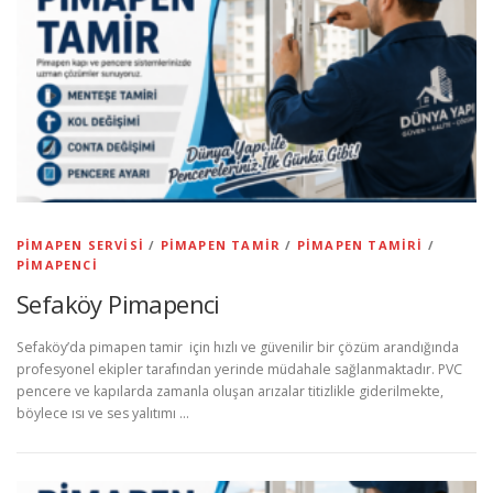
PIMAPEN SERVISI
/
PIMAPEN TAMIR
/
PIMAPEN TAMIRI
/
PIMAPENCI
Sefaköy Pimapenci
Sefaköy’da pimapen tamir için hızlı ve güvenilir bir çözüm arandığında
profesyonel ekipler tarafından yerinde müdahale sağlanmaktadır. PVC
pencere ve kapılarda zamanla oluşan arızalar titizlikle giderilmekte,
böylece ısı ve ses yalıtımı …