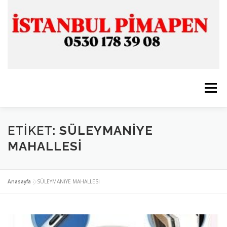
İçeriğe
geç
Menü
ANASAYFA
İSTANBUL PİMAPEN
ETIKET:
SÜLEYMANİYE
MAHALLESİ
CAM & ALÜMİNYUM
SERVİSLERİMİZ
İLETİŞİM
Anasayfa
»
SÜLEYMANİYE MAHALLESİ