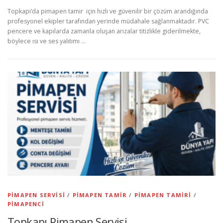
Topkapı’da pimapen tamir için hızlı ve güvenilir bir çözüm arandığında
profesyonel ekipler tarafından yerinde müdahale sağlanmaktadır. PVC
pencere ve kapılarda zamanla oluşan arızalar titizlikle giderilmekte,
böylece ısı ve ses yalıtımı …
PIMAPEN SERVISI
/
PIMAPEN TAMIR
/
PIMAPEN TAMIRI
/
PIMAPENCI
Topkapı Pimapen Servisi