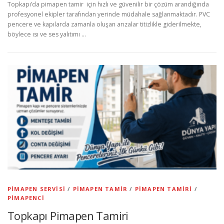
Topkapı’da pimapen tamir için hızlı ve güvenilir bir çözüm arandığında
profesyonel ekipler tarafından yerinde müdahale sağlanmaktadır. PVC
pencere ve kapılarda zamanla oluşan arızalar titizlikle giderilmekte,
böylece ısı ve ses yalıtımı …
PIMAPEN SERVISI
/
PIMAPEN TAMIR
/
PIMAPEN TAMIRI
/
PIMAPENCI
Topkapı Pimapen Tamiri