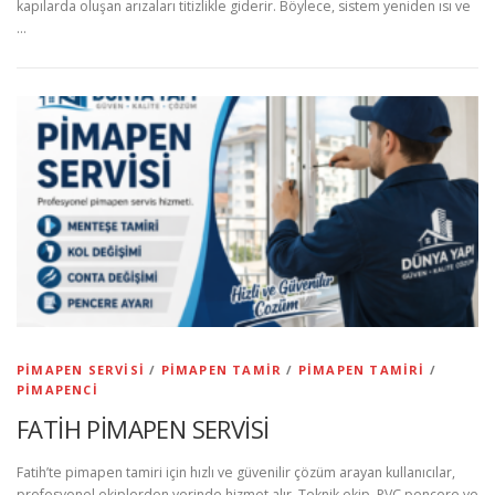
kapılarda oluşan arızaları titizlikle giderir. Böylece, sistem yeniden ısı ve
…
PIMAPEN SERVISI
/
PIMAPEN TAMIR
/
PIMAPEN TAMIRI
/
PIMAPENCI
FATİH PİMAPEN SERVİSİ
Fatih’te pimapen tamiri için hızlı ve güvenilir çözüm arayan kullanıcılar,
profesyonel ekiplerden yerinde hizmet alır. Teknik ekip, PVC pencere ve