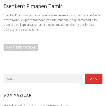
Esenkent Pimapen Tamir
Esenkent’da pimapen tamir için hızlı ve güvenilir bir çözüm arandığında
profesyonel ekipler tarafından yerinde müdahale sağlanmaktadır. PVC
pencere ve kapılarda zamanla oluşan arızalar titizlikle giderilmekte,
böylece ısı ve ses yalıtımı …
Y
a
DAHA ESKI YAZILAR
z
ı
g
e
Arama:
z
i
n
m
SON YAZILAR
e
Halkalı MNG Blue Boutique Pimapen Tamiri