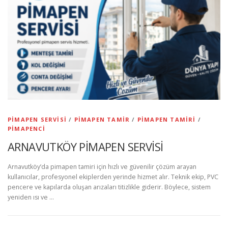
PIMAPEN SERVISI
/
PIMAPEN TAMIR
/
PIMAPEN TAMIRI
/
PIMAPENCI
ARNAVUTKÖY PİMAPEN SERVİSİ
Arnavutköy’da pimapen tamiri için hızlı ve güvenilir çözüm arayan
kullanıcılar, profesyonel ekiplerden yerinde hizmet alır. Teknik ekip, PVC
pencere ve kapılarda oluşan arızaları titizlikle giderir. Böylece, sistem
yeniden ısı ve …