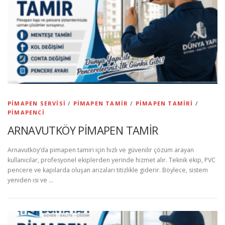
PIMAPEN SERVISI
/
PIMAPEN TAMIR
/
PIMAPEN TAMIRI
/
PIMAPENCI
ARNAVUTKÖY PİMAPEN TAMİR
Arnavutköy’da pimapen tamiri için hızlı ve güvenilir çözüm arayan
kullanıcılar, profesyonel ekiplerden yerinde hizmet alır. Teknik ekip, PVC
pencere ve kapılarda oluşan arızaları titizlikle giderir. Böylece, sistem
yeniden ısı ve …