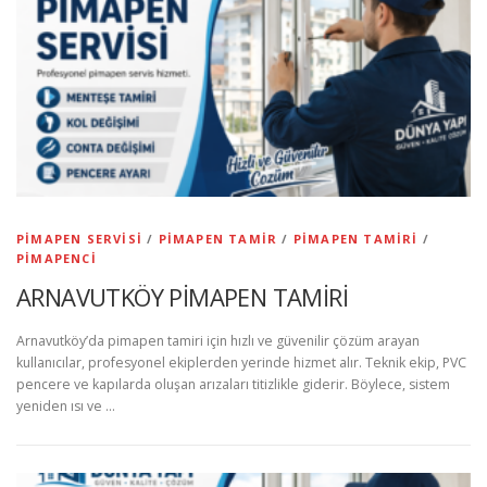
PIMAPEN SERVISI
/
PIMAPEN TAMIR
/
PIMAPEN TAMIRI
/
PIMAPENCI
ARNAVUTKÖY PİMAPEN TAMİRİ
Arnavutköy’da pimapen tamiri için hızlı ve güvenilir çözüm arayan
kullanıcılar, profesyonel ekiplerden yerinde hizmet alır. Teknik ekip, PVC
pencere ve kapılarda oluşan arızaları titizlikle giderir. Böylece, sistem
yeniden ısı ve …