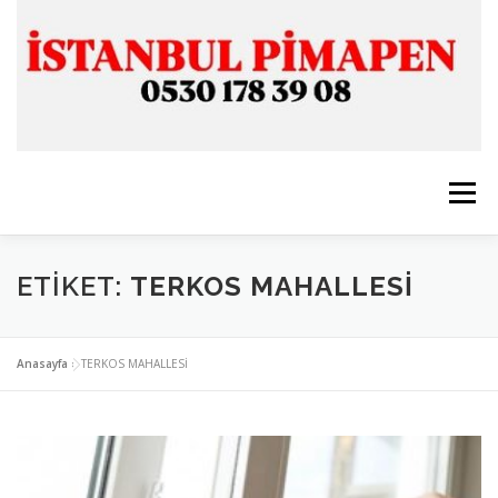
İçeriğe
geç
Menü
ANASAYFA
İSTANBUL PİMAPEN
ETIKET:
TERKOS MAHALLESİ
CAM & ALÜMİNYUM
SERVİSLERİMİZ
İLETİŞİM
Anasayfa
»
TERKOS MAHALLESİ