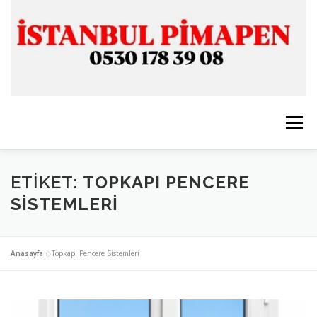
İçeriğe
geç
Menü
ANASAYFA
İSTANBUL PİMAPEN
ETIKET:
TOPKAPI PENCERE
SISTEMLERI
CAM & ALÜMİNYUM
SERVİSLERİMİZ
İLETİŞİM
Anasayfa
»
Topkapı Pencere Sistemleri