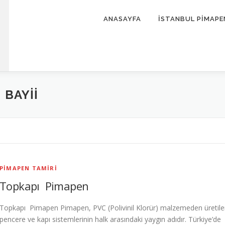
ANASAYFA
İSTANBUL PİMAPE
 BAYII
PIMAPEN TAMIRI
Topkapı Pimapen
Topkapı Pimapen Pimapen, PVC (Polivinil Klorür) malzemeden üretil
pencere ve kapı sistemlerinin halk arasındaki yaygın adıdır. Türkiye’de