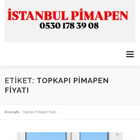
İçeriğe
geç
Menü
ANASAYFA
İSTANBUL PİMAPEN
ETIKET:
TOPKAPI PIMAPEN
FIYATI
CAM & ALÜMİNYUM
SERVİSLERİMİZ
İLETİŞİM
Anasayfa
»
Topkapı Pimapen Fiyatı