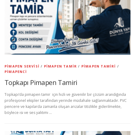
PIMAPEN SERVISI
/
PIMAPEN TAMIR
/
PIMAPEN TAMIRI
/
PIMAPENCI
Topkapı Pimapen Tamiri
Topkapı’da pimapen tamir için hızlı ve güvenilir bir çözüm arandığında
profesyonel ekipler tarafından yerinde müdahale sağlanmaktadır. PVC
pencere ve kapılarda zamanla oluşan arızalar titizlikle giderilmekte,
böylece ısı ve ses yalıtımı …