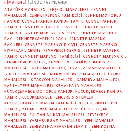
PIMAPENCI
IÇINDE YAYINLANDI
ATATÜRK MAHALLESİ
,
BEŞYOL MAHALLESİ
,
CENNET
MAHALLESİ
,
CENNETKEPENK TAMIRCISI
,
CENNETMOTORLU
PANJUR
,
CENNETPANJUR PANJUR TAMIR
,
CENNETPANJUR
TAMIR
,
CENNETPENCERE SISTEMLERI
,
CENNETPENCERE
TAMIR
,
CENNETPIMAPENCI BALKON
,
CENNETPIMAPENCI
BAYI
,
CENNETPIMAPENCI BAYII
,
CENNETPIMAPENCI
BAYILERI
,
CENNETPIMAPENCI FIYATI
,
CENNETPIMAPENCI
FIYATLARI
,
CENNETPIMAPENCI SERVIS
,
CENNETPIMAPENCI
TAMIR
,
CENNETPIMAPENCI TAMIRCISI
,
CENNETPIMAPENCICI
,
CENNETPVC PENCERE
,
CENNETPVC TAMIR
,
CUMHURİYET
MAHALLESİ
,
FATİH MAHALLESİ
,
FEVZİ ÇAKMAK MAHALLESİ
,
GÜLTEPE MAHALLESİ
,
HALKALI MERKEZ MAHALLESİ
,
İNÖNÜ
MAHALLESİ
,
İSTASYON MAHALLESİ
,
KANARYA MAHALLESİ
,
KARTALTEPE MAHALLESİ
,
KEMALPAŞA MAHALLESİ
,
KÜÇÜKÇEKMECE MOTORLU PANJUR
,
KÜÇÜKÇEKMECE PANJUR
TAMIRI
,
KÜÇÜKÇEKMECE PENCERE SISTEMLERI
,
KÜÇÜKÇEKMECE PIMAPEN TAMIRCISI
,
KÜÇÜKÇEKMECE PVC
TAMIRI
,
MEHMET AKİF MAHALLESİ
,
SÖĞÜTLÜ ÇEŞME
MAHALLESİ
,
SULTAN MURAT MAHALLESİ
,
TEVFİKBEY
MAHALLESİ
,
YARIMBURGAZ MAHALLESİ
,
YENİ MAHALLE
MAHALLESİ
,
YENIBOSNA PIMAPEN SERVISI
,
YENIBOSNA