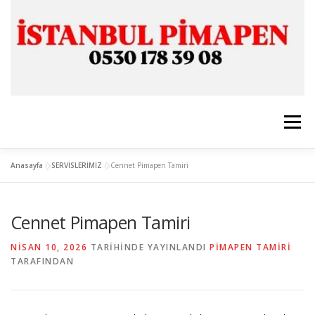
İçeriğe
geç
Menü
Anasayfa
»
SERVİSLERİMİZ
»
Cennet Pimapen Tamiri
ANASAYFA
İSTANBUL PİMAPEN
Cennet Pimapen Tamiri
CAM & ALÜMİNYUM
SERVİSLERİMİZ
İLETİŞİM
NISAN 10, 2026
TARIHINDE YAYINLANDI
PIMAPEN TAMIRI
TARAFINDAN