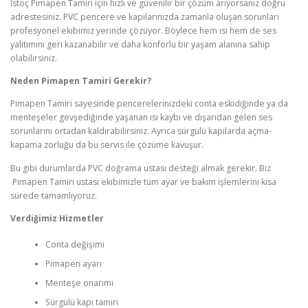
İstoç Pimapen Tamiri için hızlı ve güvenilir bir çözüm arıyorsanız doğru
adrestesiniz. PVC pencere ve kapılarınızda zamanla oluşan sorunları
profesyonel ekibimiz yerinde çözüyor. Böylece hem ısı hem de ses
yalıtımını geri kazanabilir ve daha konforlu bir yaşam alanına sahip
olabilirsiniz.
Neden Pimapen Tamiri Gerekir?
Pimapen Tamiri sayesinde pencerelerinizdeki conta eskidiğinde ya da
menteşeler gevşediğinde yaşanan ısı kaybı ve dışarıdan gelen ses
sorunlarını ortadan kaldırabilirsiniz. Ayrıca sürgülü kapılarda açma-
kapama zorluğu da bu servis ile çözüme kavuşur.
Bu gibi durumlarda PVC doğrama ustası desteği almak gerekir. Biz
Pimapen Tamiri ustası ekibimizle tüm ayar ve bakım işlemlerini kısa
sürede tamamlıyoruz.
Verdi
ğ
imiz Hizmetler
Conta değişimi
Pimapen ayarı
Menteşe onarımı
Sürgülü kapı tamiri