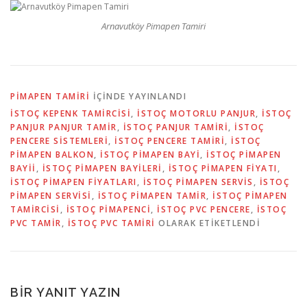
Arnavutköy Pimapen Tamiri
PIMAPEN TAMIRI
IÇINDE YAYINLANDI
İSTOÇ KEPENK TAMIRCISI
,
İSTOÇ MOTORLU PANJUR
,
İSTOÇ
PANJUR PANJUR TAMIR
,
İSTOÇ PANJUR TAMIRI
,
İSTOÇ
PENCERE SISTEMLERI
,
İSTOÇ PENCERE TAMIRI
,
İSTOÇ
PIMAPEN BALKON
,
İSTOÇ PIMAPEN BAYI
,
İSTOÇ PIMAPEN
BAYII
,
İSTOÇ PIMAPEN BAYILERI
,
İSTOÇ PIMAPEN FIYATI
,
İSTOÇ PIMAPEN FIYATLARI
,
İSTOÇ PIMAPEN SERVIS
,
İSTOÇ
PIMAPEN SERVISI
,
İSTOÇ PIMAPEN TAMIR
,
İSTOÇ PIMAPEN
TAMIRCISI
,
İSTOÇ PIMAPENCI
,
İSTOÇ PVC PENCERE
,
İSTOÇ
PVC TAMIR
,
İSTOÇ PVC TAMIRI
OLARAK ETIKETLENDI
BIR YANIT YAZIN