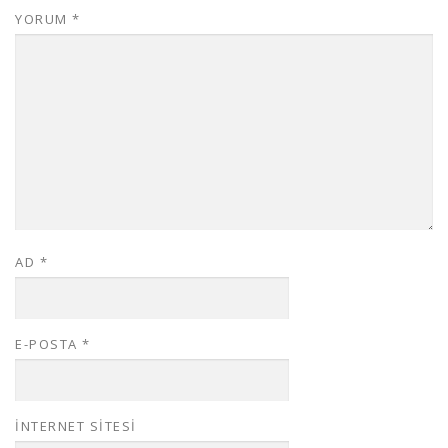
YORUM
*
AD
*
E-POSTA
*
İNTERNET SITESI