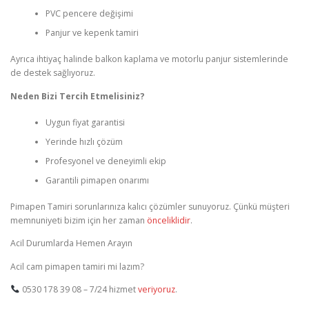
PVC pencere değişimi
Panjur ve kepenk tamiri
Ayrıca ihtiyaç halinde balkon kaplama ve motorlu panjur sistemlerinde
de destek sağlıyoruz.
Neden Bizi Tercih Etmelisiniz?
Uygun fiyat garantisi
Yerinde hızlı çözüm
Profesyonel ve deneyimli ekip
Garantili pimapen onarımı
Pimapen Tamiri sorunlarınıza kalıcı çözümler sunuyoruz. Çünkü müşteri
memnuniyeti bizim için her zaman
önceliklidir
.
Acil Durumlarda Hemen Arayın
Acil cam pimapen tamiri mi lazım?
0530 178 39 08 – 7/24 hizmet
veriyoruz
.