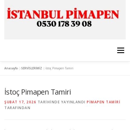
İçeriğe
geç
Menü
Anasayfa
»
SERVİSLERİMİZ
»
İstoç Pimapen Tamiri
ANASAYFA
İSTANBUL PİMAPEN
İstoç Pimapen Tamiri
CAM & ALÜMİNYUM
SERVİSLERİMİZ
İLETİŞİM
ŞUBAT 17, 2026
TARIHINDE YAYINLANDI
PIMAPEN TAMIRI
TARAFINDAN