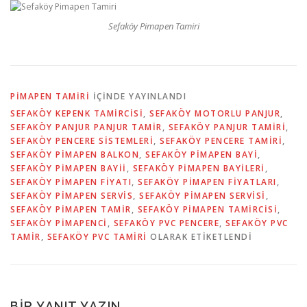
Sefaköy Pimapen Tamiri
PIMAPEN TAMIRI
IÇINDE YAYINLANDI
SEFAKÖY KEPENK TAMIRCISI
,
SEFAKÖY MOTORLU PANJUR
,
SEFAKÖY PANJUR PANJUR TAMIR
,
SEFAKÖY PANJUR TAMIRI
,
SEFAKÖY PENCERE SISTEMLERI
,
SEFAKÖY PENCERE TAMIRI
,
SEFAKÖY PIMAPEN BALKON
,
SEFAKÖY PIMAPEN BAYI
,
SEFAKÖY PIMAPEN BAYII
,
SEFAKÖY PIMAPEN BAYILERI
,
SEFAKÖY PIMAPEN FIYATI
,
SEFAKÖY PIMAPEN FIYATLARI
,
SEFAKÖY PIMAPEN SERVIS
,
SEFAKÖY PIMAPEN SERVISI
,
SEFAKÖY PIMAPEN TAMIR
,
SEFAKÖY PIMAPEN TAMIRCISI
,
SEFAKÖY PIMAPENCI
,
SEFAKÖY PVC PENCERE
,
SEFAKÖY PVC
TAMIR
,
SEFAKÖY PVC TAMIRI
OLARAK ETIKETLENDI
BIR YANIT YAZIN