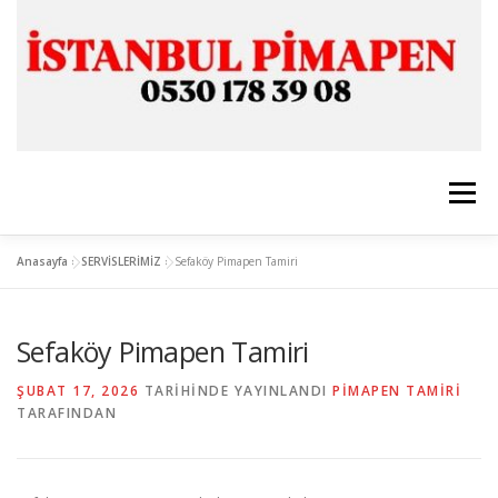
İçeriğe
geç
Menü
Anasayfa
»
SERVİSLERİMİZ
»
Sefaköy Pimapen Tamiri
ANASAYFA
İSTANBUL PİMAPEN
Sefaköy Pimapen Tamiri
CAM & ALÜMİNYUM
SERVİSLERİMİZ
İLETİŞİM
ŞUBAT 17, 2026
TARIHINDE YAYINLANDI
PIMAPEN TAMIRI
TARAFINDAN