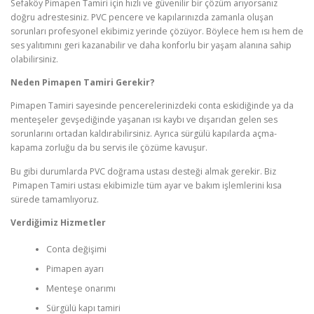
Sefaköy Pimapen Tamiri için hızlı ve güvenilir bir çözüm arıyorsanız
doğru adrestesiniz. PVC pencere ve kapılarınızda zamanla oluşan
sorunları profesyonel ekibimiz yerinde çözüyor. Böylece hem ısı hem de
ses yalıtımını geri kazanabilir ve daha konforlu bir yaşam alanına sahip
olabilirsiniz.
Neden Pimapen Tamiri Gerekir?
Pimapen Tamiri sayesinde pencerelerinizdeki conta eskidiğinde ya da
menteşeler gevşediğinde yaşanan ısı kaybı ve dışarıdan gelen ses
sorunlarını ortadan kaldırabilirsiniz. Ayrıca sürgülü kapılarda açma-
kapama zorluğu da bu servis ile çözüme kavuşur.
Bu gibi durumlarda PVC doğrama ustası desteği almak gerekir. Biz
Pimapen Tamiri ustası ekibimizle tüm ayar ve bakım işlemlerini kısa
sürede tamamlıyoruz.
Verdi
ğ
imiz Hizmetler
Conta değişimi
Pimapen ayarı
Menteşe onarımı
Sürgülü kapı tamiri