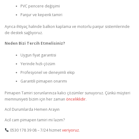
PVC pencere değişimi
Panjur ve kepenk tamiri
Ayrıca ihtiyaç halinde balkon kaplama ve motorlu panjur sistemlerinde
de destek sağlıyoruz.
Neden Bizi Tercih Etmelisiniz?
Uygun fiyat garantisi
Yerinde hızlı çözüm
Profesyonel ve deneyimli ekip
Garantili pimapen onarımı
Pimapen Tamiri sorunlarınıza kalıcı çözümler sunuyoruz. Çünkü müşteri
memnuniyeti bizim için her zaman
önceliklidir
.
Acil Durumlarda Hemen Arayın
Acil cam pimapen tamiri mi lazım?
0530 178 39 08 – 7/24 hizmet
veriyoruz
.