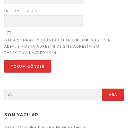
İNTERNET SITESI
DAHA SONRAKI YORUMLARIMDA KULLANILMASI IÇIN
ADIM, E-POSTA ADRESIM VE SITE ADRESIM BU
TARAYICIYA KAYDEDILSIN.
Arama:
SON YAZILAR
Halkalı MNG Blue Boutique Pimapen Tamiri