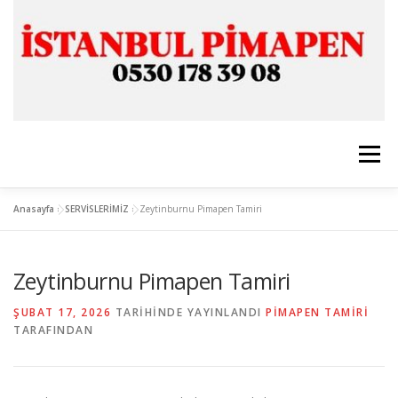
İçeriğe
geç
Menü
Anasayfa
»
SERVİSLERİMİZ
»
Zeytinburnu Pimapen Tamiri
ANASAYFA
İSTANBUL PİMAPEN
Zeytinburnu Pimapen Tamiri
CAM & ALÜMİNYUM
SERVİSLERİMİZ
İLETİŞİM
ŞUBAT 17, 2026
TARIHINDE YAYINLANDI
PIMAPEN TAMIRI
TARAFINDAN