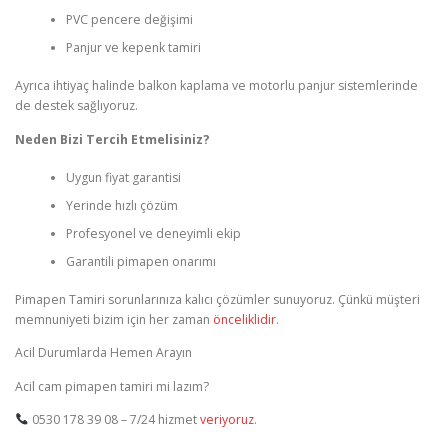
PVC pencere değişimi
Panjur ve kepenk tamiri
Ayrıca ihtiyaç halinde balkon kaplama ve motorlu panjur sistemlerinde
de destek sağlıyoruz.
Neden Bizi Tercih Etmelisiniz?
Uygun fiyat garantisi
Yerinde hızlı çözüm
Profesyonel ve deneyimli ekip
Garantili pimapen onarımı
Pimapen Tamiri sorunlarınıza kalıcı çözümler sunuyoruz. Çünkü müşteri
memnuniyeti bizim için her zaman
önceliklidir
.
Acil Durumlarda Hemen Arayın
Acil cam pimapen tamiri mi lazım?
0530 178 39 08 – 7/24 hizmet
veriyoruz
.