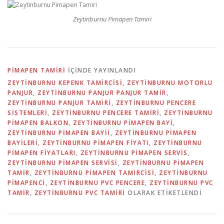
Zeytinburnu Pimapen Tamiri
PIMAPEN TAMIRI
IÇINDE YAYINLANDI
ZEYTINBURNU KEPENK TAMIRCISI
,
ZEYTINBURNU MOTORLU
PANJUR
,
ZEYTINBURNU PANJUR PANJUR TAMIR
,
ZEYTINBURNU PANJUR TAMIRI
,
ZEYTINBURNU PENCERE
SISTEMLERI
,
ZEYTINBURNU PENCERE TAMIRI
,
ZEYTINBURNU
PIMAPEN BALKON
,
ZEYTINBURNU PIMAPEN BAYI
,
ZEYTINBURNU PIMAPEN BAYII
,
ZEYTINBURNU PIMAPEN
BAYILERI
,
ZEYTINBURNU PIMAPEN FIYATI
,
ZEYTINBURNU
PIMAPEN FIYATLARI
,
ZEYTINBURNU PIMAPEN SERVIS
,
ZEYTINBURNU PIMAPEN SERVISI
,
ZEYTINBURNU PIMAPEN
TAMIR
,
ZEYTINBURNU PIMAPEN TAMIRCISI
,
ZEYTINBURNU
PIMAPENCI
,
ZEYTINBURNU PVC PENCERE
,
ZEYTINBURNU PVC
TAMIR
,
ZEYTINBURNU PVC TAMIRI
OLARAK ETIKETLENDI