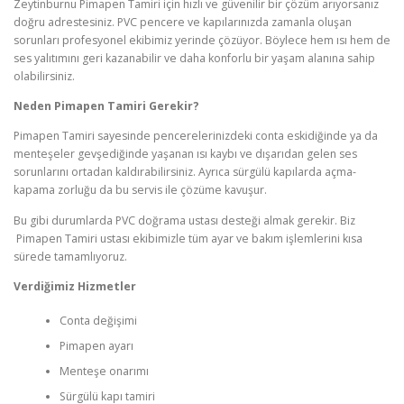
Zeytinburnu Pimapen Tamiri için hızlı ve güvenilir bir çözüm arıyorsanız
doğru adrestesiniz. PVC pencere ve kapılarınızda zamanla oluşan
sorunları profesyonel ekibimiz yerinde çözüyor. Böylece hem ısı hem de
ses yalıtımını geri kazanabilir ve daha konforlu bir yaşam alanına sahip
olabilirsiniz.
Neden Pimapen Tamiri Gerekir?
Pimapen Tamiri sayesinde pencerelerinizdeki conta eskidiğinde ya da
menteşeler gevşediğinde yaşanan ısı kaybı ve dışarıdan gelen ses
sorunlarını ortadan kaldırabilirsiniz. Ayrıca sürgülü kapılarda açma-
kapama zorluğu da bu servis ile çözüme kavuşur.
Bu gibi durumlarda PVC doğrama ustası desteği almak gerekir. Biz
Pimapen Tamiri ustası ekibimizle tüm ayar ve bakım işlemlerini kısa
sürede tamamlıyoruz.
Verdi
ğ
imiz Hizmetler
Conta değişimi
Pimapen ayarı
Menteşe onarımı
Sürgülü kapı tamiri